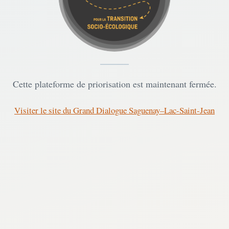
Cette plateforme de priorisation est maintenant fermée.
Visiter le site du Grand Dialogue Saguenay–Lac-Saint-Jean