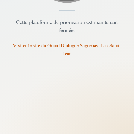
Cette plateforme de priorisation est maintenant
fermée.
Visiter le site du Grand Dialogue Saguenay–Lac-Saint-
Jean